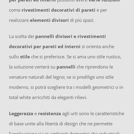
come
rivestimenti decorativi di pareti
e per
realizzare
elementi divisori
di più spazi.
La scelta dei
pannelli divisori e rivestimenti
decorativi per pareti ed interni
si orienta anche
sullo
stile
che si preferisce. Se si ama uno stile rustico,
la soluzione verterà su
pannelli
che riprendono le
venature naturali del legno; se si predilige uno stile
moderno, si potrà scegliere tra i modelli geometrici o in
total white arricchiti da eleganti rilievi.
Leggerezza
e
resistenza
agli urti sono le caratteristiche
di base unite alla libertà di design che ne permette
l’applicazione sia in ambienti domestici che industriali.