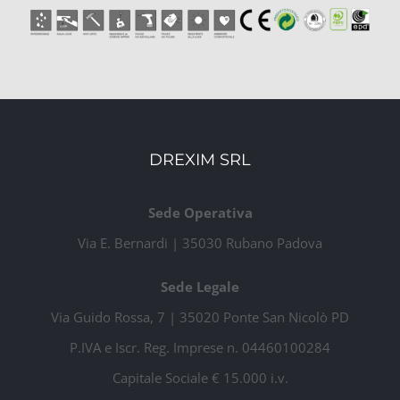
DREXIM SRL
Sede Operativa
Via E. Bernardi | 35030 Rubano Padova
Sede Legale
Via Guido Rossa, 7 | 35020 Ponte San Nicolò PD
P.IVA e Iscr. Reg. Imprese n. 04460100284
Capitale Sociale € 15.000 i.v.