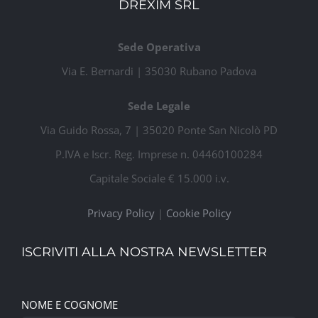
DREXIM SRL
Sede Operativa
Via E. Bernardi | 35030 Rubano Padova
Sede Legale
Via Guido Rossa, 7 | 35020 Ponte San Nicolò PD
P.IVA e Iscr. Reg. Imprese n. 04460100284
Capitale Sociale € 15.000 i.v.
Privacy Policy
|
Cookie Policy
ISCRIVITI ALLA NOSTRA NEWSLETTER
NOME E COGNOME